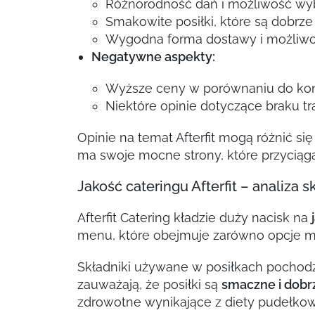
Różnorodność dań i możliwość wyb
Smakowite posiłki, które są dobrz
Wygodna forma dostawy i możliwo
Negatywne aspekty:
Wyższe ceny w porównaniu do kon
Niektóre opinie dotyczące braku t
Opinie na temat Afterfit mogą różnić s
ma swoje mocne strony, które przyciąga
Jakość cateringu Afterfit – analiza 
Afterfit Catering kładzie duży nacisk na
menu, które obejmuje zarówno opcje mię
Składniki używane w posiłkach pochodzą
zauważają, że posiłki są
smaczne i dobr
zdrowotne wynikające z diety pudełkow