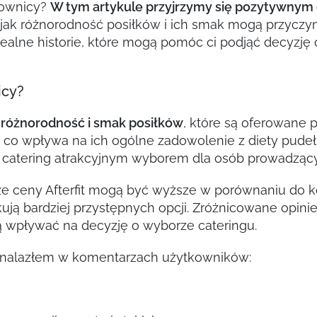
kownicy?
W tym artykule przyjrzymy się pozytywnym 
 jak różnorodność posiłków i ich smak mogą przyczy
i realne historie, które mogą pomóc ci podjąć decyzj
icy?
ą
różnorodność i smak posiłków
, które są oferowane p
, co wpływa na ich ogólne zadowolenie z diety pudeł
ten catering atrakcyjnym wyborem dla osób prowadzący
 że ceny Afterfit mogą być wyższe w porównaniu do k
kują bardziej przystępnych opcji. Zróżnicowane opin
 wpływać na decyzję o wyborze cateringu.
e znalazłem w komentarzach użytkowników: