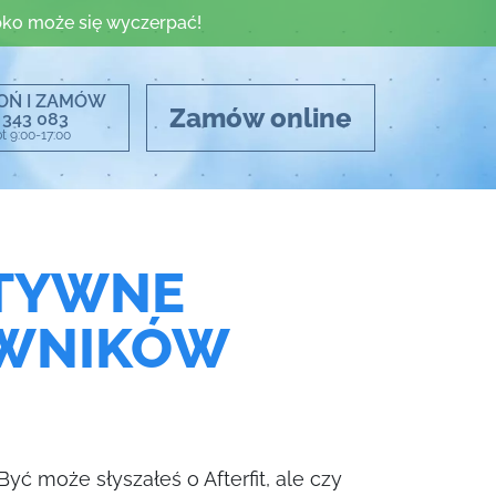
ko może się wyczerpać!
OŃ I ZAMÓW
Zamów online
 343 083
t 9:00-17:00
YTYWNE
OWNIKÓW
yć może słyszałeś o Afterfit, ale czy