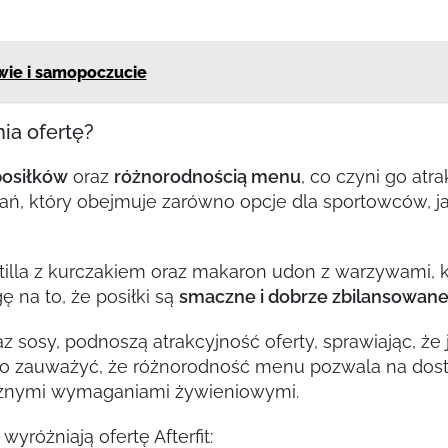
wie i samopoczucie
ia ofertę?
osiłków
oraz
różnorodnością menu
, co czyni go at
ń, który obejmuje zarówno opcje dla sportowców, ja
rtilla z kurczakiem oraz makaron udon z warzywami, 
 na to, że posiłki są
smaczne i dobrze zbilansowan
raz sosy, podnoszą atrakcyjność oferty, sprawiając, że
rto zauważyć, że różnorodność menu pozwala na dos
z różnymi wymaganiami żywieniowymi.
yróżniają ofertę Afterfit: