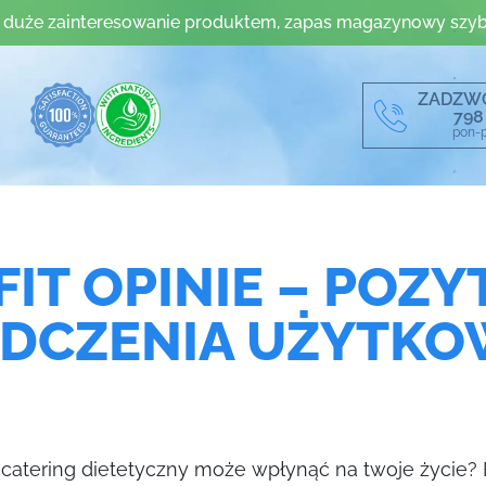
 duże zainteresowanie produktem, zapas magazynowy szyb
ZADZW
798
pon-p
FIT OPINIE – POZ
DCZENIA UŻYTK
 catering dietetyczny może wpłynąć na twoje życie? B