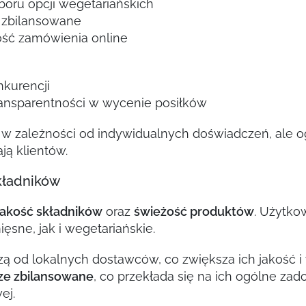
oru opcji wegetariańskich
e zbilansowane
ść zamówienia online
kurencji
ransparentności w wycenie posiłków
ię w zależności od indywidualnych doświadczeń, ale 
ją klientów.
składników
jakość składników
oraz
świeżość produktów
. Użytko
sne, jak i wegetariańskie.
 od lokalnych dostawców, co zwiększa ich jakość i 
ze zbilansowane
, co przekłada się na ich ogólne za
ej.