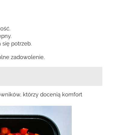
ość.
ępny.
się potrzeb.
ólne zadowolenie.
owników, którzy docenią komfort