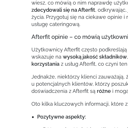
wiesz, co mówią o nim naprawdę użyt
zdecydowali się na Afterfit
, odkrywając,
życia. Przygotuj się na ciekawe opinie 
usługę cateringową.
Afterfit opinie – co mówią użytkown
Użytkownicy Afterfit często podkreślaj
wskazuje na
wysoką jakość składników
korzystania
z usług Afterfit, co czyni 
Jednakże, niektórzy klienci zauważają,
u potencjalnych klientów, którzy poszu
doświadczenia z Afterfit są
różne
i mogą
Oto kilka kluczowych informacji, któr
Pozytywne aspekty: