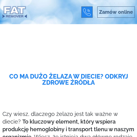
Zamów online
CO MA DUŻO ŻELAZA W DIECIE? ODKRYJ
ZDROWE ŹRÓDŁA
Czy wiesz, dlaczego żelazo jest tak ważne w
diecie?
To kluczowy element, który wspiera
produkcję hemoglobiny i transport tlenu w naszym
organizmie.
Wiesz, że istnieją dwa główne rodzaje