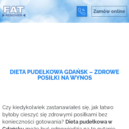
Zamów online
DIETA PUDEŁKOWA GDAŃSK – ZDROWE
POSIŁKI NA WYNOS
Czy kiedykolwiek zastanawiałeś się, jak łatwo
byłoby cieszyć się zdrowymi posiłkami bez
konieczności gotowania?
Dieta pudełkowa w
Gdańsku
może być odpowiedzią na to pytanie.