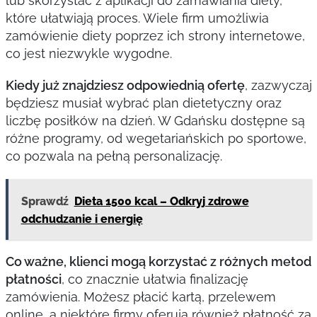
lub skorzystać z aplikacji do zamawiania diety,
które ułatwiają proces. Wiele firm umożliwia
zamówienie diety poprzez ich strony internetowe,
co jest niezwykle wygodne.
Kiedy już znajdziesz odpowiednią ofertę
, zazwyczaj
będziesz musiał wybrać plan dietetyczny oraz
liczbę posiłków na dzień. W Gdańsku dostępne są
różne programy, od wegetariańskich po sportowe,
co pozwala na pełną personalizację.
Sprawdź
Dieta 1500 kcal – Odkryj zdrowe
odchudzanie i energię
Co ważne, klienci mogą korzystać z różnych metod
płatności
, co znacznie ułatwia finalizację
zamówienia. Możesz płacić kartą, przelewem
online, a niektóre firmy oferują również płatność za