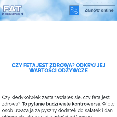
Zamów online
CZY FETA JEST ZDROWA? ODKRYJ JEJ
WARTOŚCI ODŻYWCZE
Czy kiedykolwiek zastanawiałeś się, czy feta jest
zdrowa?
To pytanie budzi wiele kontrowersji
. Wiele
osób uważa ją za pyszny dodatek do sałatek i dań
głównych, ale czy jej wartości odżywcze