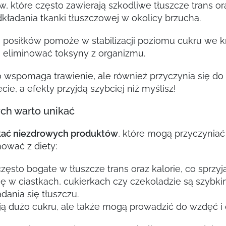
 które często zawierają szkodliwe tłuszcze trans or
dkładania tkanki tłuszczowej w okolicy brzucha.
osiłków pomoże w stabilizacji poziomu cukru we krw
i eliminować toksyny z organizmu.
o wspomaga trawienie, ale również przyczynia się do
e, a efekty przyjdą szybciej niż myślisz!
ych warto unikać
kać niezdrowych produktów
, które mogą przyczyniać 
nować z diety:
zęsto bogate w tłuszcze trans oraz kalorie, co sprzyj
ię w ciastkach, cukierkach czy czekoladzie są szybk
ania się tłuszczu.
ają dużo cukru, ale także mogą prowadzić do wzdęć i