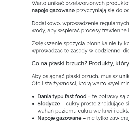
Warto unikać przetworzonych produktów,
napoje gazowane
przyczyniają się do o
Dodatkowo, wprowadzenie regularnych p
wody, aby wspierać procesy trawienne 
Zwiększenie spożycia błonnika nie tylk
wprowadzać te zasady w codziennej dieci
Co na płaski brzuch? Produkty, któr
Aby osiągnąć płaski brzuch, musisz
uni
Oto lista żywności, którą warto wyelimi
Dania typu fast food
– te potrawy są c
Słodycze
– cukry proste znajdujące s
wahań poziomu cukru we krwi i odkład
Napoje gazowane
– nie tylko zawier