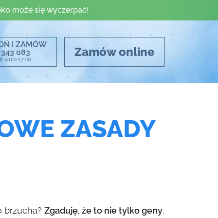
ko może się wyczerpać!
OŃ I ZAMÓW
Zamów online
 343 083
t 9:00-17:00
ZOWE ZASADY
go brzucha?
Zgaduję, że to nie tylko geny
.