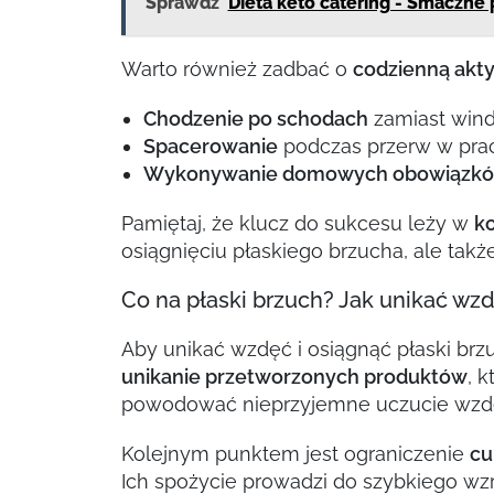
Sprawdź
Dieta keto catering - Smaczne 
Warto również zadbać o
codzienną akt
Chodzenie po schodach
zamiast wind
Spacerowanie
podczas przerw w prac
Wykonywanie domowych obowiązk
Pamiętaj, że klucz do sukcesu leży w
k
osiągnięciu płaskiego brzucha, ale tak
Co na płaski brzuch? Jak unikać wz
Aby unikać wzdęć i osiągnąć płaski brz
unikanie przetworzonych produktów
, 
powodować nieprzyjemne uczucie wzdę
Kolejnym punktem jest ograniczenie
cu
Ich spożycie prowadzi do szybkiego wz