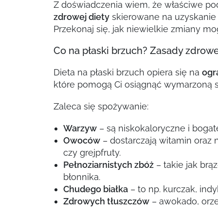
Z doświadczenia wiem, że właściwe po
zdrowej diety
skierowane na uzyskanie p
Przekonaj się, jak niewielkie zmiany mo
Co na płaski brzuch? Zasady zdrowe
Dieta na płaski brzuch opiera się na
ogr
które pomogą Ci osiągnąć wymarzoną s
Zaleca się spożywanie:
Warzyw
– są niskokaloryczne i bogate
Owoców
– dostarczają witamin oraz n
czy grejpfruty.
Pełnoziarnistych zbóż
– takie jak br
błonnika.
Chudego białka
– to np. kurczak, ind
Zdrowych tłuszczów
– awokado, orzec