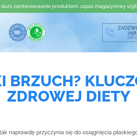
 duże zainteresowanie produktem, zapas magazynowy szyb
ZADZW
798
pon-p
KI BRZUCH? KLUC
ZDROWEJ DIETY
 tak naprawdę przyczynia się do osiągnięcia płaskie