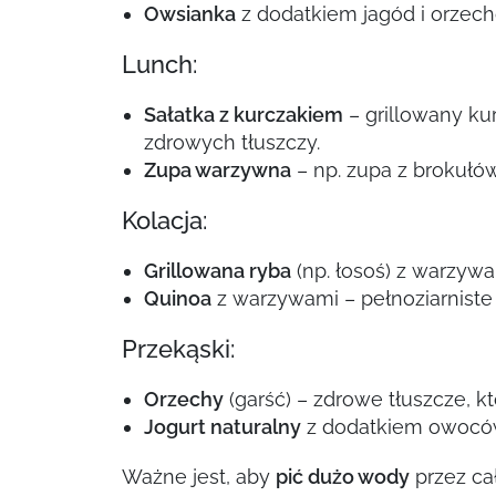
Owsianka
z dodatkiem jagód i orzechó
Lunch:
Sałatka z kurczakiem
– grillowany kur
zdrowych tłuszczy.
Zupa warzywna
– np. zupa z brokułó
Kolacja:
Grillowana ryba
(np. łosoś) z warzyw
Quinoa
z warzywami – pełnoziarniste z
Przekąski:
Orzechy
(garść) – zdrowe tłuszcze, k
Jogurt naturalny
z dodatkiem owoców 
Ważne jest, aby
pić dużo wody
przez cał