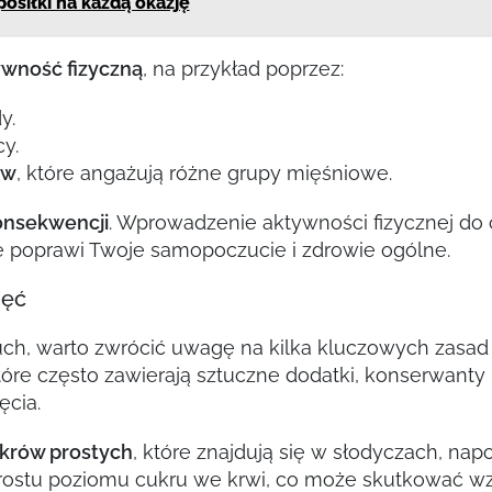
posiłki na każdą okazję
ywność fizyczną
, na przykład poprzez:
y.
y.
ów
, które angażują różne grupy mięśniowe.
onsekwencji
. Wprowadzenie aktywności fizycznej do
że poprawi Twoje samopoczucie i zdrowie ogólne.
dęć
uch, warto zwrócić uwagę na kilka kluczowych zasad
które często zawierają sztuczne dodatki, konserwanty 
cia.
krów prostych
, które znajdują się w słodyczach, na
rostu poziomu cukru we krwi, co może skutkować wz