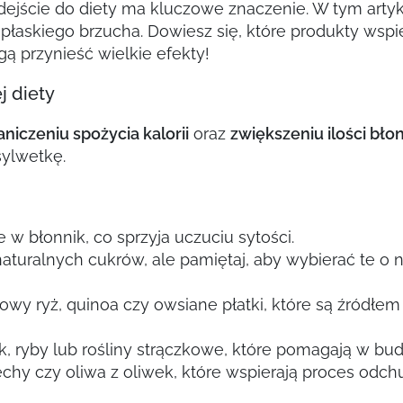
dejście do diety ma kluczowe znaczenie. W tym art
łaskiego brzucha. Dowiesz się, które produkty wspier
gą przynieść wielkie efekty!
j diety
aniczeniu spożycia kalorii
oraz
zwiększeniu ilości bło
ylwetkę.
 w błonnik, co sprzyja uczuciu sytości.
aturalnych cukrów, ale pamiętaj, aby wybierać te o ni
ązowy ryż, quinoa czy owsiane płatki, które są źród
yk, ryby lub rośliny strączkowe, które pomagają w bu
hy czy oliwa z oliwek, które wspierają proces odchud