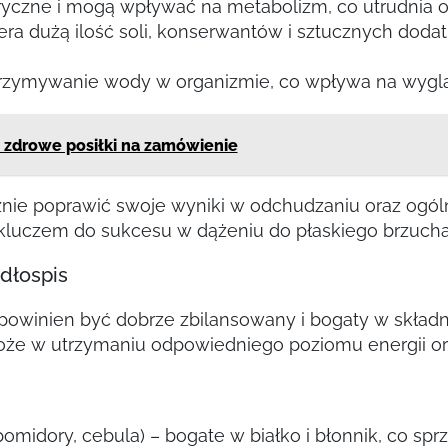
ryczne i mogą wpływać na metabolizm, co utrudnia 
era dużą ilość soli, konserwantów i sztucznych dod
ymywanie wody w organizmie, co wpływa na wyglą
: zdrowe posiłki na zamówienie
nie poprawić swoje wyniki w odchudzaniu oraz ogól
 kluczem do sukcesu w dążeniu do płaskiego brzucha
dłospis
 powinien być dobrze zbilansowany i bogaty w składni
e w utrzymaniu odpowiedniego poziomu energii or
 pomidory, cebula) – bogate w białko i błonnik, co sprz