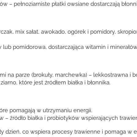
w – pełnoziarniste płatki owsiane dostarczają błonni
czak, mix sałat, awokado, ogórek i pomidory, skropion
w lub pomidorowa, dostarczająca witamin i minerałów
ami na parze (brokuły, marchewka) – lekkostrawna i
iarno, które jest źródłem białka i błonnika.
tóre pomagają w utrzymaniu energii.
– źródło białka i probiotyków wspierających trawien
y dzień, co wspiera procesy trawienne i pomaga w el