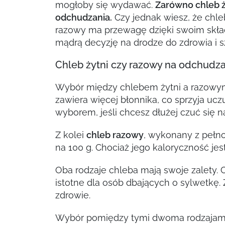
mogłoby się wydawać.
Zarówno chleb ż
odchudzania.
Czy jednak wiesz, że chleb
razowy ma przewagę dzięki swoim skła
mądrą decyzję na drodze do zdrowia i sz
Chleb żytni czy razowy na odchudza
Wybór między chlebem żytni a razowym
zawiera więcej błonnika, co sprzyja uc
wyborem, jeśli chcesz dłużej czuć się n
Z kolei
chleb razowy
, wykonany z pełnoz
na 100 g. Chociaż jego kaloryczność je
Oba rodzaje chleba mają swoje zalety. Ch
istotne dla osób dbających o sylwetkę.
zdrowie.
Wybór pomiędzy tymi dwoma rodzajami