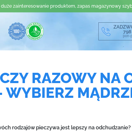
 duże zainteresowanie produktem, zapas magazynowy szyb
ZADZW
798
pon-p
 CZY RAZOWY NA
– WYBIERZ MĄDRZ
dwóch rodzajów pieczywa jest lepszy na odchudzanie?