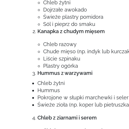
Chleb żytni
Dojrzałe awokado
Świeże plastry pomidora
Sól i pieprz do smaku
Kanapka z chudym mięsem
Chleb razowy
Chude mięso (np. indyk lub kurczak
Liście szpinaku
Plastry ogórka
Hummus z warzywami
Chleb żytni
Hummus
Pokrojone w słupki marchewki i sele
Świeże zioła (np. koper lub pietruszka
Chleb z ziarnami i serem