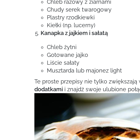
Chleb razowy z ziarnami
Chudy serek twarogowy
Plastry rzodkiewki
Kiełki (np. lucerny)
Kanapka z jajkiem i sałatą
Chleb żytni
Gotowane jajko
Liście sałaty
Musztarda lub majonez light
Te proste przepisy nie tylko zwiększaj
dodatkami
i znajdź swoje ulubione poł