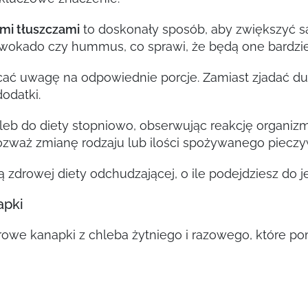
mi tłuszczami
to doskonały sposób, aby zwiększyć sa
wokado czy hummus, co sprawi, że będą one bardzie
ć uwagę na odpowiednie porcje. Zamiast zjadać dużą
odatki.
leb do diety stopniowo, obserwując reakcję organizm
ozważ zmianę rodzaju lub ilości spożywanego pieczy
drowej diety odchudzającej, o ile podejdziesz do j
apki
drowe kanapki z chleba żytniego i razowego, które 