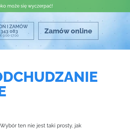
ko może się wyczerpać!
OŃ I ZAMÓW
Zamów online
 343 083
t 9:00-17:00
 ODCHUDZANIE
E
Wybór ten nie jest taki prosty, jak