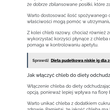
że dobrze zbilansowane posiłki, które za
Warto dostosować ilość spożywanego ch
właściwości mogą pomóc w utrzymaniu u
Z kolei chleb razowy, chociaż również 
wykorzystać korzyści płynące z chleba 
pomaga w kontrolowaniu apetytu.
Sprawdź
Dieta pudełkowa niskie ig dla 
Jak włączyć chleb do diety odchudz
Włączenie chleba do diety odchudzają
opcją, ponieważ lepiej wpływa na florę ba
Warto unikać chleba z dodatkiem cukru
zdrowie. Pamiętaj, że jakość chleba ma