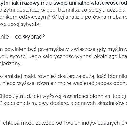
ytni, jak i razowy mają swoje unikalne właściwości 
 żytni dostarcza więcej błonnika, co sprzyja uczuciu
dnikom odżywczym? W tej analizie porównam oba ro
czupłej sylwetki.
nie – co wybrać?
 powinien być przemyślany, zwłaszcza gdy myślimy 
zuciu sytości. Jego kaloryczność wynosi około 250 k
ajedzony.
iarnistej mąki, również dostarcza dużą ilość błonnik
st nieco wyższa, również może wspierać proces odch
leb żytni, dzięki wyższej zawartości błonnika, lepiej
 Z kolei chleb razowy dostarcza cennych składników
 chleba może zależeć od Twoich indywidualnych pr