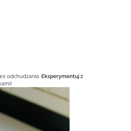
oces odchudzania.
Eksperymentuj z
kami!