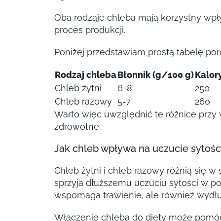
Oba rodzaje chleba mają korzystny wpły
proces produkcji.
Poniżej przedstawiam prostą tabelę po
Rodzaj chleba
Błonnik (g/100 g)
Kalor
Chleb żytni
6-8
250
Chleb razowy
5-7
260
Warto więc uwzględnić te różnice przy
zdrowotne.
Jak chleb wpływa na uczucie sytośc
Chleb żytni i chleb razowy różnią się w
sprzyja dłuższemu uczuciu sytości w po
wspomaga trawienie, ale również wydłuż
Włączenie chleba do diety może pomóc 