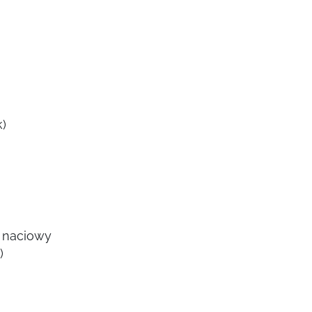
)
r naciowy
)