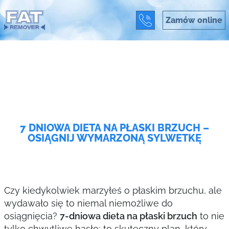
Zamów online
7 DNIOWA DIETA NA PŁASKI BRZUCH –
OSIĄGNIJ WYMARZONĄ SYLWETKĘ
Czy kiedykolwiek marzyłeś o płaskim brzuchu, ale
wydawało się to niemal niemożliwe do
osiągnięcia?
7-dniowa dieta na płaski brzuch
to nie
tylko chwytliwe hasło; to skuteczny plan, który