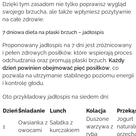
Dzięki tym zasadom nie tylko poprawisz wygląd
swojego brzucha, ale także wpłyniesz pozytywnie
na całe zdrowie.
7 dniowa dieta na płaski brzuch – jadłospis
Proponowany jadłospis na 7 dni jest zróżnicowany
i pełen zdrowych posiłków, które wspierają proces
odchudzania oraz promują płaski brzuch.
Każdy
dzień powinien obejmować pięć posiłków
, co
pozwala na utrzymanie stabilnego poziomu energii
i kontrolę głodu.
Oto przykładowy jadłospis na siedem dni:
Dzień
Śniadanie
Lunch
Kolacja
Przeką
Duszone
Jogurt
Owsianka z
Sałatka z
1
warzywa z
natural
owocami
kurczakiem
rybą
orzech