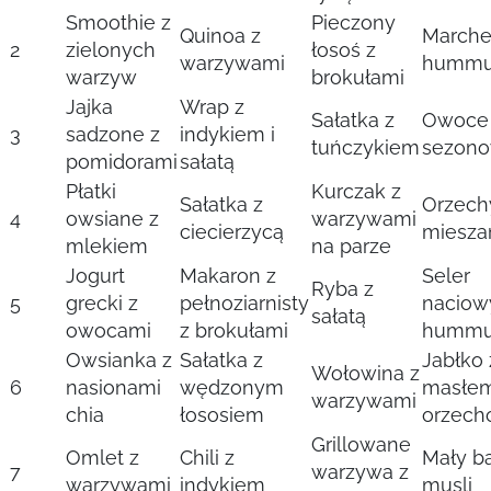
Smoothie z
Pieczony
Quinoa z
Marche
2
zielonych
łosoś z
warzywami
humm
warzyw
brokułami
Jajka
Wrap z
Sałatka z
Owoce
3
sadzone z
indykiem i
tuńczykiem
sezon
pomidorami
sałatą
Płatki
Kurczak z
Sałatka z
Orzech
4
owsiane z
warzywami
ciecierzycą
miesza
mlekiem
na parze
Jogurt
Makaron z
Seler
Ryba z
5
grecki z
pełnoziarnisty
naciow
sałatą
owocami
z brokułami
humm
Owsianka z
Sałatka z
Jabłko 
Wołowina z
6
nasionami
wędzonym
masłe
warzywami
chia
łososiem
orzec
Grillowane
Omlet z
Chili z
Mały b
7
warzywa z
warzywami
indykiem
musli