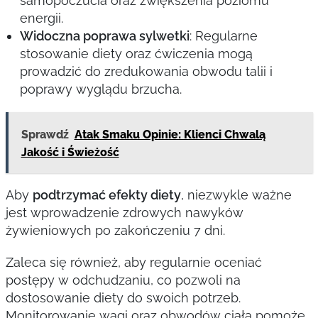
samopoczucia oraz zwiększenia poziomu
energii.
Widoczna poprawa sylwetki
: Regularne
stosowanie diety oraz ćwiczenia mogą
prowadzić do zredukowania obwodu talii i
poprawy wyglądu brzucha.
Sprawdź
Atak Smaku Opinie: Klienci Chwalą
Jakość i Świeżość
Aby
podtrzymać efekty diety
, niezwykle ważne
jest wprowadzenie zdrowych nawyków
żywieniowych po zakończeniu 7 dni.
Zaleca się również, aby regularnie oceniać
postępy w odchudzaniu, co pozwoli na
dostosowanie diety do swoich potrzeb.
Monitorowanie wagi oraz obwodów ciała pomoże